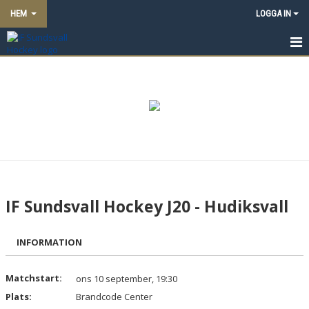
HEM
LOGGA IN
SUNDSVALL HOCKEY UNGDOM & JUNIOR
NYHETER
OM KLUBBEN
KONTAKT
KALENDER
IF Sundsvall Hockey J20 - Hudiksvall
BILDGALLERI
INFORMATION
DOKUMENT
Matchstart:
VÅRA LAG/TRÄNARE
ons 10 september, 19:30
Plats:
Brandcode Center
MATCHER