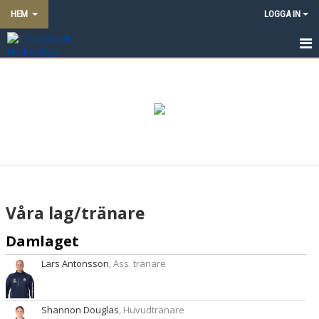
HEM
LOGGA IN
SUNDSVALL HOCKEY UNGDOM & JUNIOR
NYHETER
OM KLUBBEN
KONTAKT
KALENDER
Våra lag/tränare
BILDGALLERI
Damlaget
DOKUMENT
Lars Antonsson
, Ass. tränare
VÅRA LAG/TRÄNARE
Shannon Douglas
, Huvudtränare
MATCHER