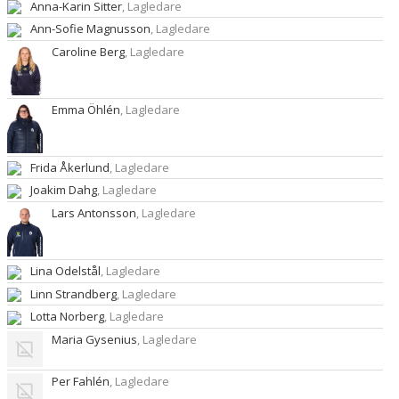
Anna-Karin Sitter
, Lagledare
Ann-Sofie Magnusson
, Lagledare
Caroline Berg
, Lagledare
Emma Öhlén
, Lagledare
Frida Åkerlund
, Lagledare
Joakim Dahg
, Lagledare
Lars Antonsson
, Lagledare
Lina Odelstål
, Lagledare
Linn Strandberg
, Lagledare
Lotta Norberg
, Lagledare
Maria Gysenius
, Lagledare
Per Fahlén
, Lagledare