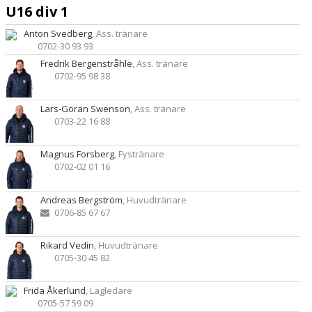
U16 div 1
Anton Svedberg
, Ass. tränare
0702-30 93 93
Fredrik Bergenstråhle
, Ass. tränare
0702-95 98 38
Lars-Göran Swenson
, Ass. tränare
0703-22 16 88
Magnus Forsberg
, Fystränare
0702-02 01 16
Andreas Bergström
, Huvudtränare
0706-85 67 67
Rikard Vedin
, Huvudtränare
0705-30 45 82
Frida Åkerlund
, Lagledare
0705-57 59 09