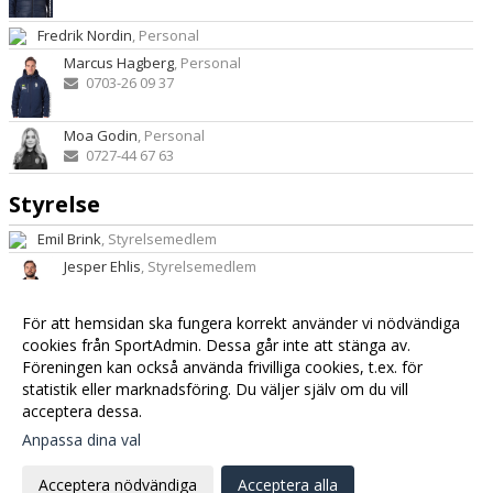
Fredrik Nordin
, Personal
Marcus Hagberg
, Personal
0703-26 09 37
Moa Godin
, Personal
0727-44 67 63
Styrelse
Emil Brink
, Styrelsemedlem
Jesper Ehlis
, Styrelsemedlem
För att hemsidan ska fungera korrekt använder vi nödvändiga
Jonny Arvola
, Styrelsemedlem
cookies från SportAdmin. Dessa går inte att stänga av.
Pär Nilsson
, Styrelsemedlem
Föreningen kan också använda frivilliga cookies, t.ex. för
statistik eller marknadsföring. Du väljer själv om du vill
Stefan Lindqvist
, Styrelsemedlem
acceptera dessa.
Anpassa dina val
Cookie-
Gå till
inställningar
Webbversion
Acceptera nödvändiga
Acceptera alla