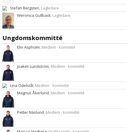
Stefan Bergsten
, Lagledare
Weronica Gullback
, Lagledare
Ungdomskommitté
Elin Aspholm
, Medlem - kommitté
Joakim Lundström
, Medlem - kommitté
Lina Odelstål
, Medlem - kommitté
Magnus Åkerlund
, Medlem - kommitté
Petter Näslund
, Medlem - kommitté
Marcus Hagberg
, Ordförande - kommitté