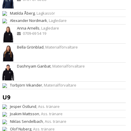
Matilda Åberg
, Lagkassör
Alexander Nordmark
, Lagledare
Anna Arnells
, Lagledare
0709-69 54 19
Bella Grönblad
, Materialförvaltare
Dashnyam Ganbat
, Materialförvaltare
Torbjörn Vikander
, Materialförvaltare
U9
Jesper Östlund
, Ass. tränare
Joakim Mattsson
, Ass. tränare
Niklas Sendelbach
, Ass. tränare
Olof Nyberg
, Ass. tränare