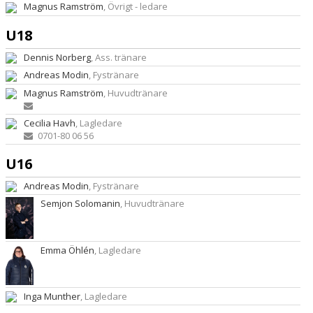
Magnus Ramström
, Övrigt - ledare
U18
Dennis Norberg
, Ass. tränare
Andreas Modin
, Fystränare
Magnus Ramström
, Huvudtränare
Cecilia Havh
, Lagledare
0701-80 06 56
U16
Andreas Modin
, Fystränare
Semjon Solomanin
, Huvudtränare
Emma Öhlén
, Lagledare
Inga Munther
, Lagledare