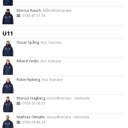
Marcus Rauch
, Målvaktstränare
0736-87 31 34
U11
Oscar Spång
, Ass. tränare
Rikard Vedin
, Ass. tränare
Robin Nyberg
, Ass. tränare
Marcus Hagberg
, Huvudtränare - Hemsida
0703-26 09 37
Mathias Otmalm
, Huvudtränare - Hemsida
0730-54 46 24