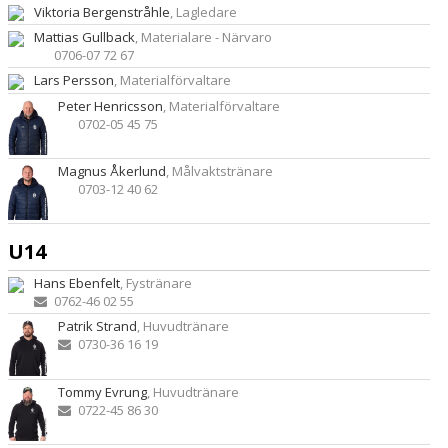
Viktoria Bergenstråhle
, Lagledare
Mattias Gullback
, Materialare - Närvaro
0706-07 72 67
Lars Persson
, Materialförvaltare
Peter Henricsson
, Materialförvaltare
0702-05 45 75
Magnus Åkerlund
, Målvaktstränare
0703-12 40 62
U14
Hans Ebenfelt
, Fystränare
0762-46 02 55
Patrik Strand
, Huvudtränare
0730-36 16 19
Tommy Evrung
, Huvudtränare
0722-45 86 30