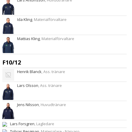
Lars Antonsson
, Huvudtränare
Ida Kling
, Materialförvaltare
Mattias Kling
, Materialförvaltare
F10/12
Henrik Blanck
, Ass. tränare
Lars Olsson
, Ass. tränare
Jens Nilsson
, Huvudtränare
Lars Forsgren
, Lagledare
Tobias Bergman
, Materialare - Närvaro