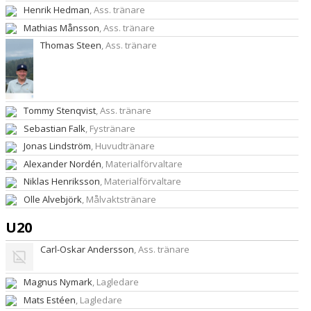
Henrik Hedman
, Ass. tränare
Mathias Månsson
, Ass. tränare
Thomas Steen
, Ass. tränare
Tommy Stenqvist
, Ass. tränare
Sebastian Falk
, Fystränare
Jonas Lindström
, Huvudtränare
Alexander Nordén
, Materialförvaltare
Niklas Henriksson
, Materialförvaltare
Olle Alvebjörk
, Målvaktstränare
U20
Carl-Oskar Andersson
, Ass. tränare
Magnus Nymark
, Lagledare
Mats Estéen
, Lagledare