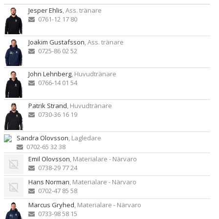
Jesper Ehlis
, Ass. tränare
0761-12 17 80
Joakim Gustafsson
, Ass. tränare
0725-86 02 52
John Lehnberg
, Huvudtränare
0766-14 01 54
Patrik Strand
, Huvudtränare
0730-36 16 19
Sandra Olovsson
, Lagledare
0702-65 32 38
Emil Olovsson
, Materialare - Närvaro
0738-29 77 24
Hans Norman
, Materialare - Närvaro
0702-47 85 58
Marcus Gryhed
, Materialare - Närvaro
0733-98 58 15