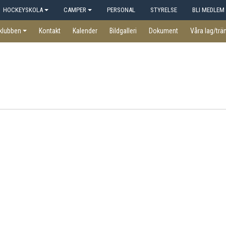
HOCKEYSKOLA
CAMPER
PERSONAL
STYRELSE
BLI MEDLEM
klubben
Kontakt
Kalender
Bildgalleri
Dokument
Våra lag/trä