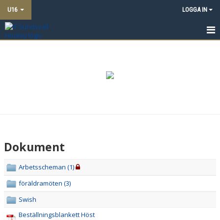
U16
LOGGA IN
HEM
NYHETER
TRUPPEN
KALENDER
MATCHER
Dokument
DOKUMENT
Arbetsscheman (1)
BILDGALLERI
föräldramöten (3)
KONTAKT
Swish
Beställningsblankett Höst