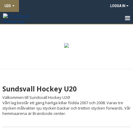
U20
LOGGA IN
HEM
NYHETER
MATCHER
KALENDER
TRUPPEN
Sundsvall Hockey U20
BILDGALLERI
Välkommen till Sundsvall Hockey U20!
Vårt lag består ett gäng härliga killar födda 2007 och 2008. Varav tre
DOKUMENT
stycken målvakter sju stycken backar och tretton stycken forwards. Vår
hemmaarena är Brandcode center.
KONTAKT