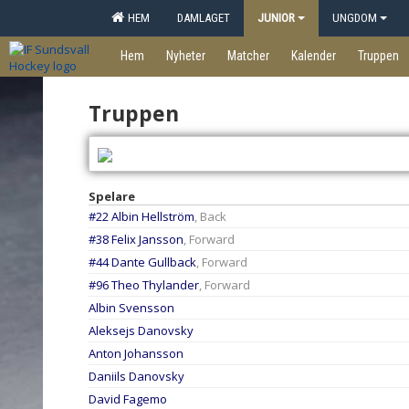
HEM
DAMLAGET
JUNIOR
UNGDOM
Hem
Nyheter
Matcher
Kalender
Truppen
Truppen
Spelare
#22 Albin Hellström
, Back
#38 Felix Jansson
, Forward
#44 Dante Gullback
, Forward
#96 Theo Thylander
, Forward
Albin Svensson
Aleksejs Danovsky
Anton Johansson
Daniils Danovsky
David Fagemo