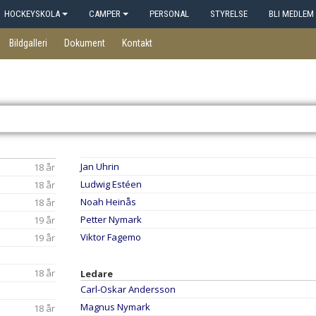
HOCKEYSKOLA
CAMPER
PERSONAL
STYRELSE
BLI MEDLEM
Bildgalleri
Dokument
Kontakt
Jan Uhrin
18 år
Ludwig Estéen
18 år
Noah Heinås
18 år
Petter Nymark
19 år
Viktor Fagemo
19 år
18 år
Ledare
Carl-Oskar Andersson
Magnus Nymark
18 år