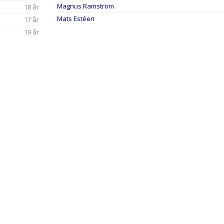
Magnus Ramström
18 år
Mats Estéen
17 år
19 år