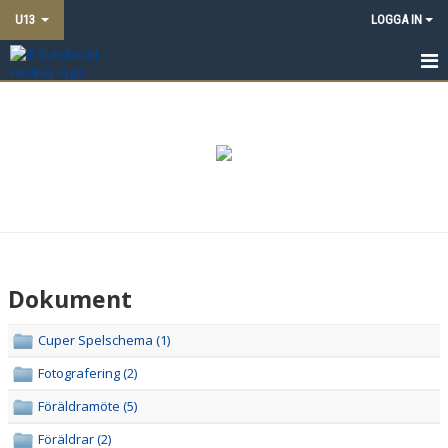
U13
LOGGA IN
HEM
NYHETER
TRUPPEN
KALENDER
MATCHER
Dokument
DOKUMENT
Cuper Spelschema (1)
BILDGALLERI
Fotografering (2)
KONTAKT
Föräldramöte (5)
Föräldrar (2)