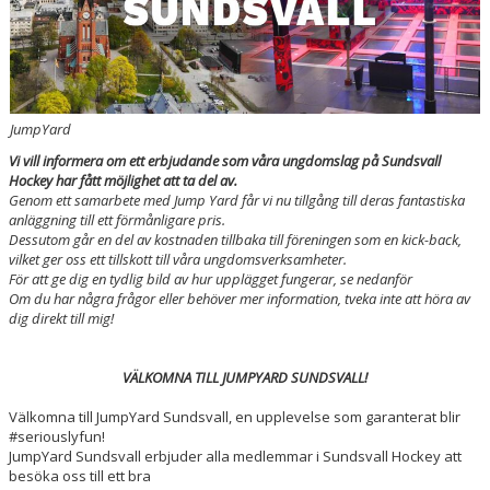
JumpYard
Vi vill informera om ett erbjudande som våra ungdomslag på Sundsvall
Hockey har fått möjlighet att ta del av.
Genom ett samarbete med Jump Yard får vi nu tillgång till deras fantastiska
anläggning till ett förmånligare pris.
Dessutom går en del av kostnaden tillbaka till föreningen som en kick-back,
vilket ger oss ett tillskott till våra ungdomsverksamheter.
För att ge dig en tydlig bild av hur upplägget fungerar, se nedanför
Om du har några frågor eller behöver mer information, tveka inte att höra av
dig direkt till mig!
VÄLKOMNA TILL JUMPYARD SUNDSVALL!
Välkomna till JumpYard Sundsvall, en upplevelse som garanterat blir
#seriouslyfun!
JumpYard Sundsvall erbjuder alla medlemmar i Sundsvall Hockey att
besöka oss till ett bra