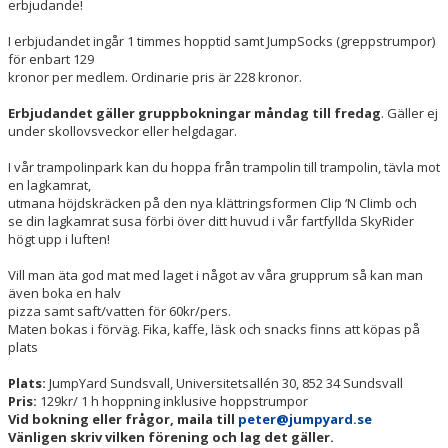
erbjudande!
I erbjudandet ingår 1 timmes hopptid samt JumpSocks (greppstrumpor)
för enbart 129
kronor per medlem. Ordinarie pris är 228 kronor.
Erbjudandet gäller gruppbokningar måndag till fredag
. Gäller ej
under skollovsveckor eller helgdagar.
I vår trampolinpark kan du hoppa från trampolin till trampolin, tävla mot
en lagkamrat,
utmana höjdskräcken på den nya klättringsformen Clip ‘N Climb och
se din lagkamrat susa förbi över ditt huvud i vår fartfyllda SkyRider
högt upp i luften!
Vill man äta god mat med laget i något av våra grupprum så kan man
även boka en halv
pizza samt saft/vatten för 60kr/pers.
Maten bokas i förväg. Fika, kaffe, läsk och snacks finns att köpas på
plats
Plats:
JumpYard Sundsvall, Universitetsallén 30, 852 34 Sundsvall
Pris:
129kr/ 1 h hoppning inklusive hoppstrumpor
Vid bokning eller frågor, maila till
peter@jumpyard.se
Vänligen skriv vilken förening och lag
det gäller.