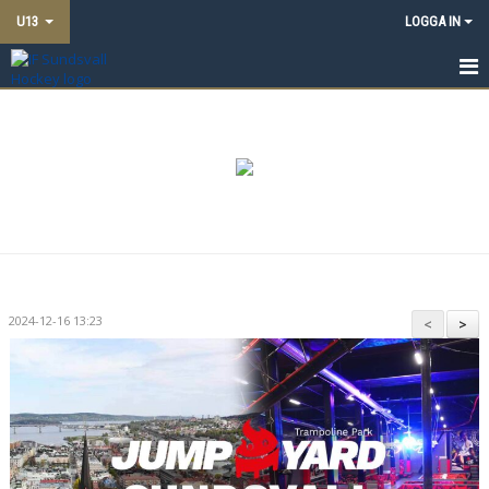
U13
LOGGA IN
HEM
NYHETER
TRUPPEN
KALENDER
MATCHER
2024-12-16 13:23
<
>
DOKUMENT
BILDGALLERI
KONTAKT