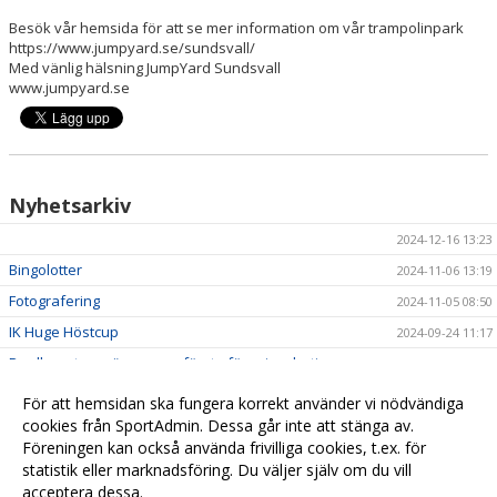
Besök vår hemsida för att se mer information om vår trampolinpark
https://www.jumpyard.se/sundsvall/
Med vänlig hälsning JumpYard Sundsvall
www.jumpyard.se
Nyhetsarkiv
2024-12-16 13:23
Bingolotter
2024-11-06 13:19
Fotografering
2024-11-05 08:50
IK Huge Höstcup
2024-09-24 11:17
Dealbooster - säsongens första föreningsbeting
2024-08-17 12:28
Utprovning av värmedressar
2024-08-09 09:38
För att hemsidan ska fungera korrekt använder vi nödvändiga
Workplaner
cookies från SportAdmin. Dessa går inte att stänga av.
2024-08-09 09:09
Föreningen kan också använda frivilliga cookies, t.ex. för
Sundsvall Hockey Team 14
2024-07-17 11:38
statistik eller marknadsföring. Du väljer själv om du vill
acceptera dessa.