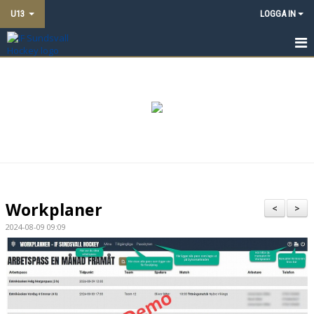
U13
LOGGA IN
HEM
NYHETER
TRUPPEN
KALENDER
MATCHER
Workplaner
<
>
DOKUMENT
2024-08-09 09:09
BILDGALLERI
KONTAKT