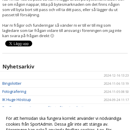
se om någon nappar, titta på bytesmarknaden om det finns någon
som vill byta bort sitt pass och vill ta ditt pass, eller så lägger du ut
passet till försäljning.
Har ni frågor och funderingar så vänder ni er till er till mig som
lagledare som tar frågan vidare till ansvarig i föreningen om jag inte
kan svara på frågan direkt 🙂
Nyhetsarkiv
2024-12-16 13:23
Bingolotter
2024-11-06 13:19
Fotografering
2024-11-05 08:50
IK Huge Höstcup
2024-09-24 11:17
Dealbooster - säsongens första föreningsbeting
2024-08-17 12:28
Utprovning av värmedressar
2024-08-09 09:38
För att hemsidan ska fungera korrekt använder vi nödvändiga
Workplaner
cookies från SportAdmin. Dessa går inte att stänga av.
2024-08-09 09:09
Föreningen kan också använda frivilliga cookies, t.ex. för