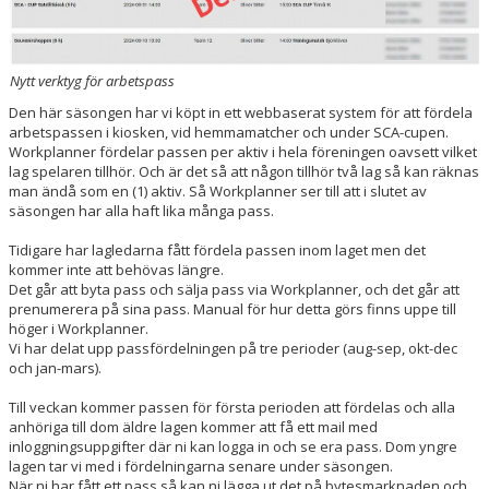
Nytt verktyg för arbetspass
Den här säsongen har vi köpt in ett webbaserat system för att fördela
arbetspassen i kiosken, vid hemmamatcher och under SCA-cupen.
Workplanner fördelar passen per aktiv i hela föreningen oavsett vilket
lag spelaren tillhör. Och är det så att någon tillhör två lag så kan räknas
man ändå som en (1) aktiv. Så Workplanner ser till att i slutet av
säsongen har alla haft lika många pass.
Tidigare har lagledarna fått fördela passen inom laget men det
kommer inte att behövas längre.
Det går att byta pass och sälja pass via Workplanner, och det går att
prenumerera på sina pass. Manual för hur detta görs finns uppe till
höger i Workplanner.
Vi har delat upp passfördelningen på tre perioder (aug-sep, okt-dec
och jan-mars).
Till veckan kommer passen för första perioden att fördelas och alla
anhöriga till dom äldre lagen kommer att få ett mail med
inloggningsuppgifter där ni kan logga in och se era pass. Dom yngre
lagen tar vi med i fördelningarna senare under säsongen.
När ni har fått ett pass så kan ni lägga ut det på bytesmarknaden och